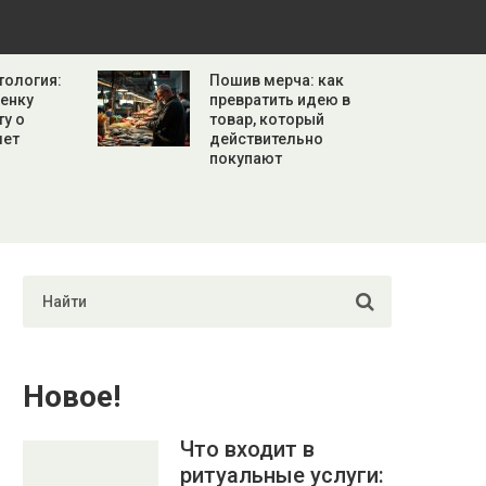
тология:
Пошив мерча: как
бенку
превратить идею в
ту о
товар, который
лет
действительно
покупают
Новое!
Что входит в
ритуальные услуги: