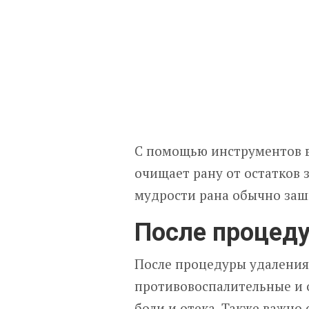
С помощью инструментов в
очищает рану от остатков 
мудрости рана обычно заш
После процед
После процедуры удаления
противовоспалительные и
боли и отека. Также важно