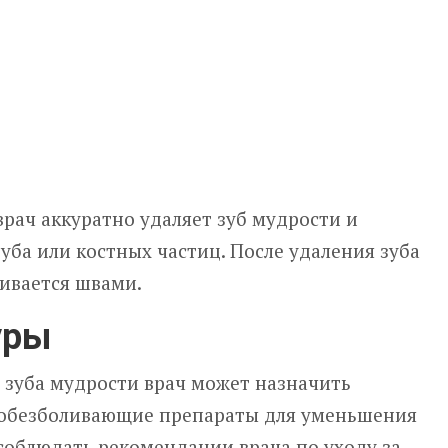
рач аккуратно удаляет зуб мудрости и
зуба или костных частиц. После удаления зуба
ивается швами.
уры
 зуба мудрости врач может назначить
 обезболивающие препараты для уменьшения
 соблюдать рекомендации врача по уходу за