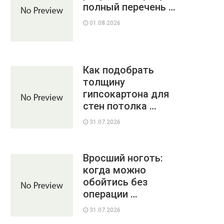
полный перечень …
01.08.2026
Как подобрать
толщину
гипсокартона для
стен потолка …
31.07.2026
Вросший ноготь:
когда можно
обойтись без
операции …
31.07.2026