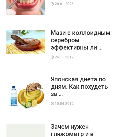
20.01.2026
Мази с коллоидным
серебром –
эффективны ли …
24.11.2012
Японская диета по
дням. Как похудеть
за …
10.04.2012
Зачем нужен
глюкометр и в