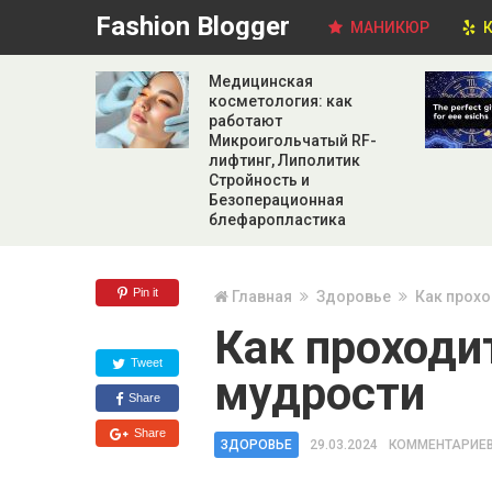
Fashion Blogger
МАНИКЮР
К
Медицинская
косметология: как
работают
Микроигольчатый RF-
лифтинг, Липолитик
Стройность и
Безоперационная
блефаропластика
Pin it
Главная
Здоровье
Как прохо
Как проходи
Tweet
мудрости
Share
Share
ЗДОРОВЬЕ
29.03.2024
КОММЕНТАРИЕВ