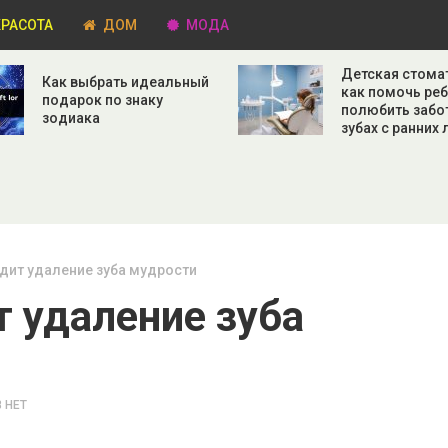
РАСОТА
ДОМ
МОДА
Детская стома
Как выбрать идеальный
как помочь ре
подарок по знаку
полюбить забо
зодиака
зубах с ранних 
дит удаление зуба мудрости
т удаление зуба
 НЕТ