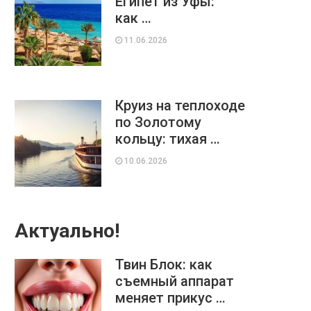
Египет из Уфы:
как …
11.06.2026
Круиз на теплоходе
по Золотому
кольцу: тихая …
10.06.2026
Актуально!
Твин Блок: как
съемный аппарат
меняет прикус …