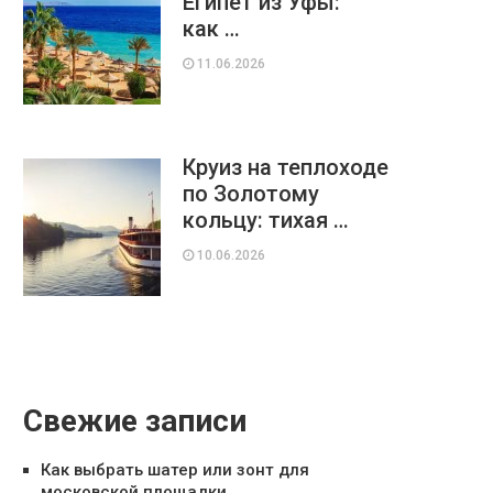
Египет из Уфы:
как …
11.06.2026
Круиз на теплоходе
по Золотому
кольцу: тихая …
10.06.2026
Свежие записи
Как выбрать шатер или зонт для
московской площадки