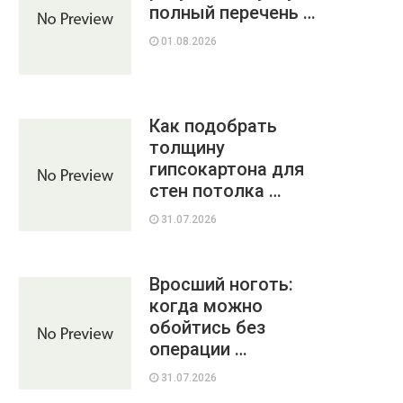
полный перечень …
01.08.2026
Как подобрать
толщину
гипсокартона для
стен потолка …
31.07.2026
Вросший ноготь:
когда можно
обойтись без
операции …
31.07.2026