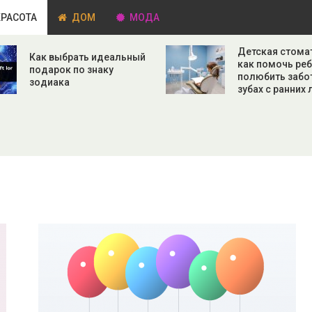
РАСОТА
ДОМ
МОДА
Детская стома
Как выбрать идеальный
как помочь ре
подарок по знаку
полюбить забо
зодиака
зубах с ранних 