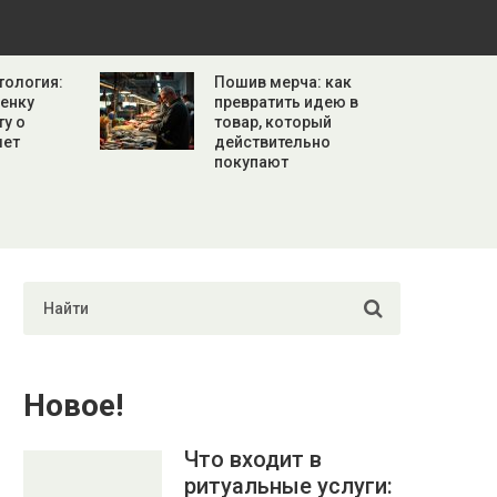
тология:
Пошив мерча: как
бенку
превратить идею в
ту о
товар, который
лет
действительно
покупают
Новое!
Что входит в
ритуальные услуги: