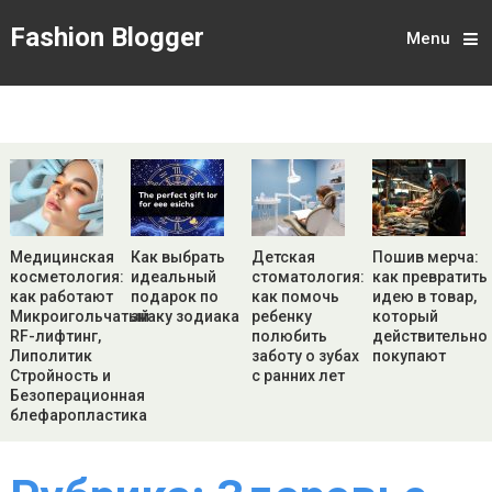
Fashion Blogger
Menu
Медицинская
Как выбрать
Детская
Пошив мерча:
косметология:
идеальный
стоматология:
как превратить
как работают
подарок по
как помочь
идею в товар,
Микроигольчатый
знаку зодиака
ребенку
который
RF-лифтинг,
полюбить
действительно
Липолитик
заботу о зубах
покупают
Стройность и
с ранних лет
Безоперационная
блефаропластика