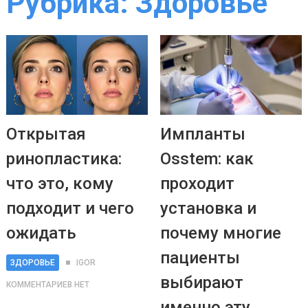
Рубрика:
Здоровье
Открытая
Импланты
ринопластика:
Osstem: как
что это, кому
проходит
подходит и чего
установка и
ожидать
почему многие
пациенты
ЗДОРОВЬЕ
IGOR
выбирают
КОММЕНТАРИЕВ НЕТ
именно эту