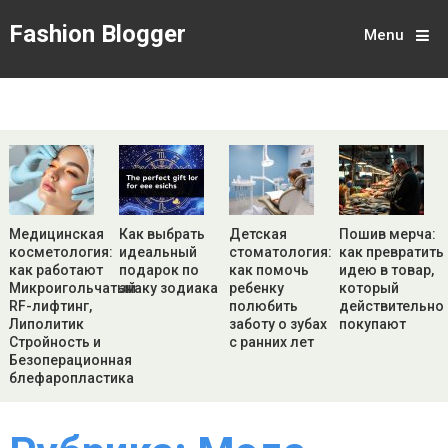
Fashion Blogger
Menu
Медицинская
Как выбрать
Детская
Пошив мерча:
косметология:
идеальный
стоматология:
как превратить
как работают
подарок по
как помочь
идею в товар,
Микроигольчатый
знаку зодиака
ребенку
который
RF-лифтинг,
полюбить
действительно
Липолитик
заботу о зубах
покупают
Стройность и
с ранних лет
Безоперационная
блефаропластика