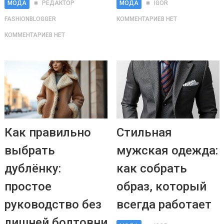
МОДА
РЕДАКТОР
МОДА
IGOR
FASHIONBLOGGER
КОММЕНТАРИЕВ НЕТ
КОММЕНТАРИЕВ НЕТ
Как правильно
Стильная
выбрать
мужская одежда:
дублёнку:
как собрать
простое
образ, который
руководство без
всегда работает
лишней болтовни