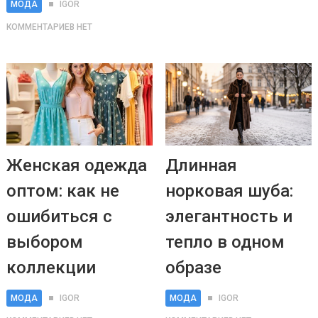
МОДА
IGOR
КОММЕНТАРИЕВ НЕТ
Женская одежда
Длинная
оптом: как не
норковая шуба:
ошибиться с
элегантность и
выбором
тепло в одном
коллекции
образе
МОДА
IGOR
МОДА
IGOR