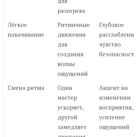
для
разогрева
Лёгкое
Ритмичные
Глубокое
покачивание
движения
расслабление
для
чувство
создания
безопасност
волны
ощущений
Смена ритма
Один
Акцент на
мастер
изменении
ускоряет,
восприятия,
другой
усиление
замедляет
ощущений
движения