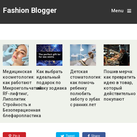
Fashion Blogger
Menu
Медицинская
Как выбрать
Детская
Пошив мерча:
косметология:
идеальный
стоматология:
как превратить
как работают
подарок по
как помочь
идею в товар,
Микроигольчатый
знаку зодиака
ребенку
который
RF-лифтинг,
полюбить
действительно
Липолитик
заботу о зубах
покупают
Стройность и
с ранних лет
Безоперационная
блефаропластика
Pin it
Tweet
Share