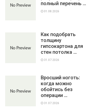
полный перечень …
01.08.2026
Как подобрать
толщину
гипсокартона для
стен потолка …
31.07.2026
Вросший ноготь:
когда можно
обойтись без
операции …
31.07.2026