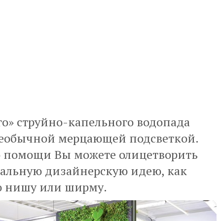
го» струйно-капельного водопада
необычной мерцающей подсветкой.
го помощи Вы можете олицетворить
альную дизайнерскую идею, как
ю нишу или ширму.