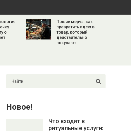
тология:
Пошив мерча: как
бенку
превратить идею в
ту о
товар, который
лет
действительно
покупают
Новое!
Что входит в
ритуальные услуги: