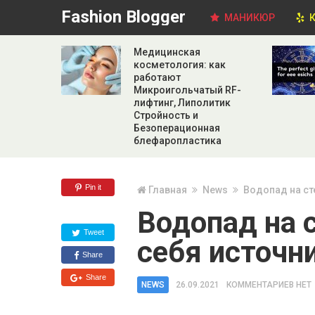
Fashion Blogger
МАНИКЮР
К
Медицинская
косметология: как
работают
Микроигольчатый RF-
лифтинг, Липолитик
Стройность и
Безоперационная
блефаропластика
Pin it
Главная
News
Водопад на ст
Водопад на 
Tweet
себя источн
Share
Share
NEWS
26.09.2021
КОММЕНТАРИЕВ НЕТ