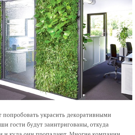
т попробовать украсить декоративными
аши гости будут заинтригованы, откуда
и и куда они пропадают. Многие компании