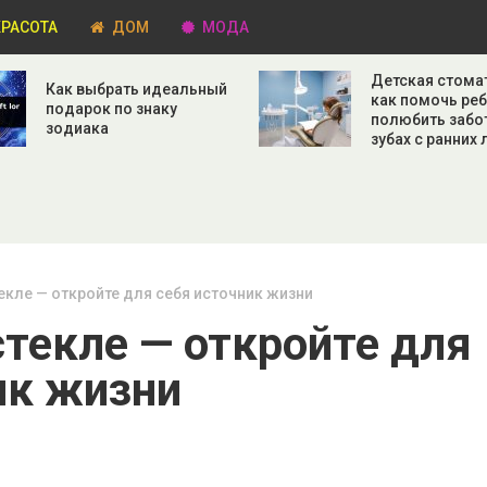
РАСОТА
ДОМ
МОДА
Детская стома
Как выбрать идеальный
как помочь ре
подарок по знаку
полюбить забо
зодиака
зубах с ранних 
екле — откройте для себя источник жизни
стекле — откройте для
ик жизни