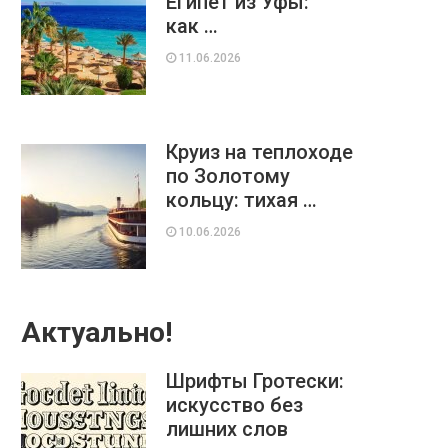
Египет из Уфы:
как …
11.06.2026
Круиз на теплоходе
по Золотому
кольцу: тихая …
10.06.2026
Актуально!
Шрифты Гротески:
искусство без
лишних слов