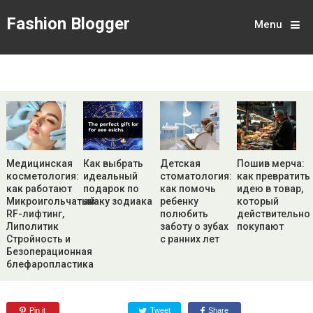
Fashion Blogger
Menu
Медицинская
Как выбрать
Детская
Пошив мерча:
косметология:
идеальный
стоматология:
как превратить
как работают
подарок по
как помочь
идею в товар,
Микроигольчатый
знаку зодиака
ребенку
который
RF-лифтинг,
полюбить
действительно
Липолитик
заботу о зубах
покупают
Стройность и
с ранних лет
Безоперационная
блефаропластика
Pin it
Tweet
Share