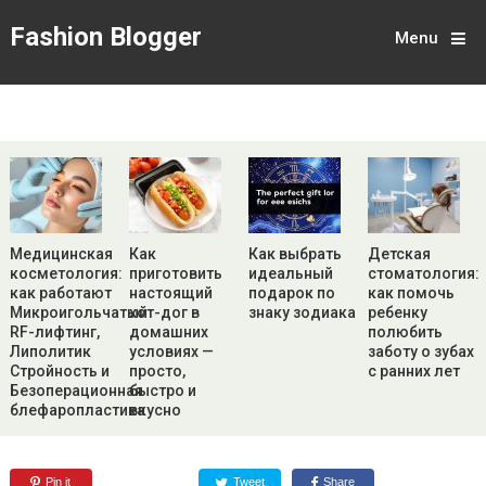
Fashion Blogger
Menu
Медицинская
Как
Как выбрать
Детская
косметология:
приготовить
идеальный
стоматология:
как работают
настоящий
подарок по
как помочь
Микроигольчатый
хот-дог в
знаку зодиака
ребенку
RF-лифтинг,
домашних
полюбить
Липолитик
условиях —
заботу о зубах
Стройность и
просто,
с ранних лет
Безоперационная
быстро и
блефаропластика
вкусно
Pin it
Tweet
Share