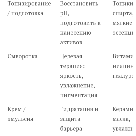
Тонизирование
Восстановить
Тоники 
/ подготовка
pH,
спирта,
подготовить к
мягкие
нанесению
эссенци
активов
Сыворотка
Целевая
Витамин
терапия:
ниацин
яркость,
гиалуро
увлажнение,
пигментация
Крем /
Гидратация и
Керамид
эмульсия
защита
масла,
барьера
увлажни