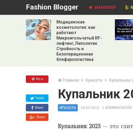
Fashion Blogger
МАНИКЮР
К
Медицинская
косметология: как
работают
Микроигольчатый RF-
лифтинг, Липолитик
Стройность и
Безоперационная
блефаропластика
Pin it
Главная
Красота
Купальник 
Купальник 2
Tweet
Share
КРАСОТА
29.03.2010
1 КОММЕНТАРИЙ
Share
Купальник 2023
— это сли