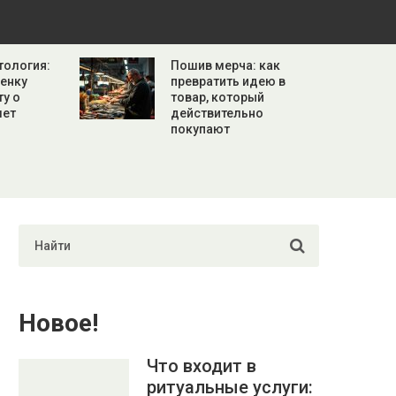
тология:
Пошив мерча: как
бенку
превратить идею в
ту о
товар, который
лет
действительно
покупают
Новое!
Что входит в
ритуальные услуги: