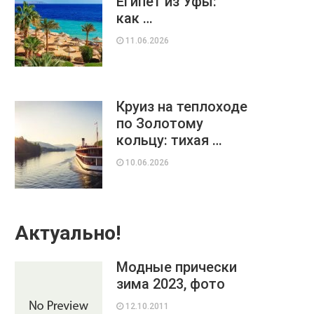
Египет из Уфы:
как …
11.06.2026
Круиз на теплоходе
по Золотому
кольцу: тихая …
10.06.2026
Актуально!
Модные прически
зима 2023, фото
12.10.2011