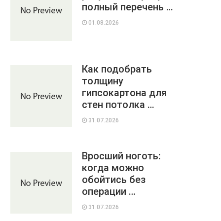
полный перечень …
01.08.2026
Как подобрать
толщину
гипсокартона для
стен потолка …
31.07.2026
Вросший ноготь:
когда можно
обойтись без
операции …
31.07.2026