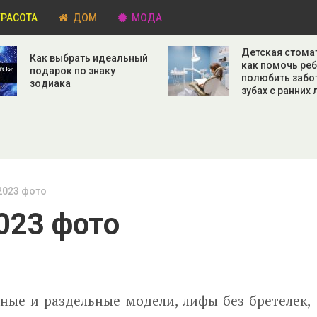
РАСОТА
ДОМ
МОДА
Детская стома
Как выбрать идеальный
как помочь ре
подарок по знаку
полюбить забо
зодиака
зубах с ранних 
2023 фото
023 фото
тные и раздельные модели, лифы без бретелек,