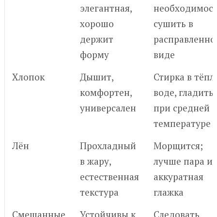
элегантная,
необходимост
хорошо
сушить в
держит
расправленн
форму
виде
Хлопок
Дышит,
Стирка в тёпл
комфортен,
воде, гладить
универсален
при средней
температуре
Лён
Прохладный
Морщится;
в жару,
лучше пара и
естественная
аккуратная
текстура
глажка
Смешанные
Устойчивы к
Следовать