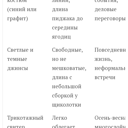
(синий или
длина
деловые
графит)
пиджака до
переговоры
середины
ягодиц
Светлые и
Свободные,
Повседневн
темные
но не
жизнь,
джинсы
мешковатые,
неформальн
длина с
встречи
небольшой
сборкой у
щиколотки
Трикотажный
Легко
Осень-весна,
свитер
облегает
многослойн