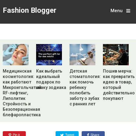
Fashion Blogger
Menu
Медицинская
Как выбрать
Детская
Пошив мерча:
косметология:
идеальный
стоматология:
как превратить
как работают
подарок по
как помочь
идею в товар,
Микроигольчатый
знаку зодиака
ребенку
который
RF-лифтинг,
полюбить
действительно
Липолитик
заботу о зубах
покупают
Стройность и
с ранних лет
Безоперационная
блефаропластика
Pin it
Tweet
Share