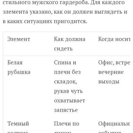
стильного мужского гардероба. Для каждого
элемента указано, как он должен выглядеть и
в каких ситуациях пригодится.
Элемент
Как должна
Когда носит
сидеть
Белая
Спина и
Офис, встреч
рубашка
плечи без
вечерние
складок,
выходы
рукав чуть
охватывает
запястье
Темный
Плечи по
Официальн
костюм
линии,
события,