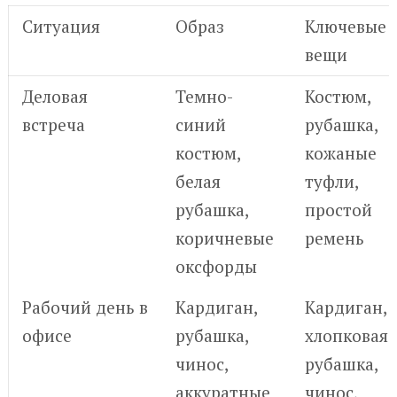
Ситуация
Образ
Ключевые
вещи
Деловая
Темно-
Костюм,
встреча
синий
рубашка,
костюм,
кожаные
белая
туфли,
рубашка,
простой
коричневые
ремень
оксфорды
Рабочий день в
Кардиган,
Кардиган,
офисе
рубашка,
хлопковая
чинос,
рубашка,
аккуратные
чинос,