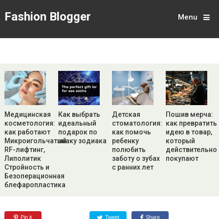
Fashion Blogger
Menu
Медицинская
Как выбрать
Детская
Пошив мерча:
косметология:
идеальный
стоматология:
как превратить
как работают
подарок по
как помочь
идею в товар,
Микроигольчатый
знаку зодиака
ребенку
который
RF-лифтинг,
полюбить
действительно
Липолитик
заботу о зубах
покупают
Стройность и
с ранних лет
Безоперационная
блефаропластика
Pin it
Tweet
Share