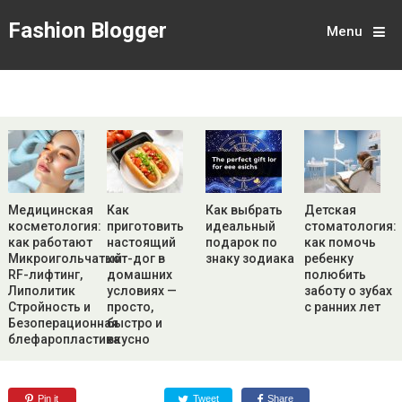
Fashion Blogger
Menu
Медицинская
Как
Как выбрать
Детская
косметология:
приготовить
идеальный
стоматология:
как работают
настоящий
подарок по
как помочь
Микроигольчатый
хот-дог в
знаку зодиака
ребенку
RF-лифтинг,
домашних
полюбить
Липолитик
условиях —
заботу о зубах
Стройность и
просто,
с ранних лет
Безоперационная
быстро и
блефаропластика
вкусно
Pin it
Tweet
Share