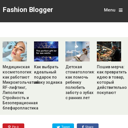
Fashion Blogger
Menu
Медицинская
Как выбрать
Детская
Пошив мерча:
косметология:
идеальный
стоматология:
как превратить
как работают
подарок по
как помочь
идею в товар,
Микроигольчатый
знаку зодиака
ребенку
который
RF-лифтинг,
полюбить
действительно
Липолитик
заботу о зубах
покупают
Стройность и
с ранних лет
Безоперационная
блефаропластика
Pin it
Tweet
Share