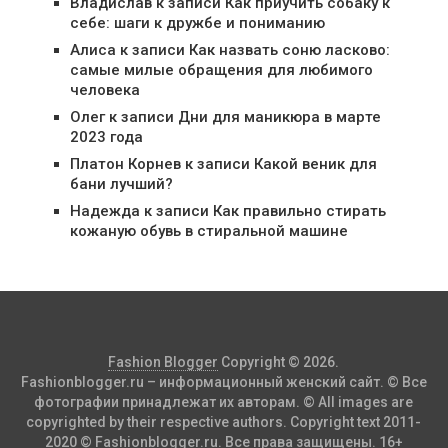
Владислав
к записи
Как приучить собаку к
себе: шаги к дружбе и пониманию
Алиса
к записи
Как назвать соню ласково:
самые милые обращения для любимого
человека
Олег
к записи
Дни для маникюра в марте
2023 года
Платон Корнев
к записи
Какой веник для
бани лучший?
Надежда
к записи
Как правильно стирать
кожаную обувь в стиральной машине
Fashion Blogger
Copyright © 2026.
Fashionblogger.ru – информационный женский сайт. © Все
фотографии принадлежат их авторам. © All images are
copyrighted by their respective authors. Copyright text 2011-
2020 © Fashionblogger.ru. Все права защищены. 16+