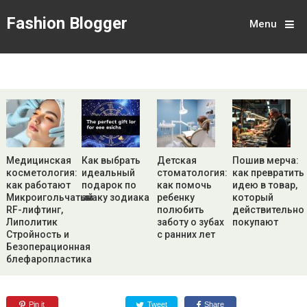
Fashion Blogger
Menu
Медицинская
Как выбрать
Детская
Пошив мерча:
косметология:
идеальный
стоматология:
как превратить
как работают
подарок по
как помочь
идею в товар,
Микроигольчатый
знаку зодиака
ребенку
который
RF-лифтинг,
полюбить
действительно
Липолитик
заботу о зубах
покупают
Стройность и
с ранних лет
Безоперационная
блефаропластика
Pin it
Tweet
Share