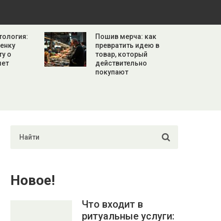
тология:
Пошив мерча: как
бенку
превратить идею в
ту о
товар, который
лет
действительно
покупают
Новое!
Что входит в
ритуальные услуги: