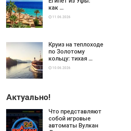
Египет из Уфы:
как …
11.06.2026
Круиз на теплоходе
по Золотому
кольцу: тихая …
10.06.2026
Актуально!
Что представляют
собой игровые
автоматы Вулкан