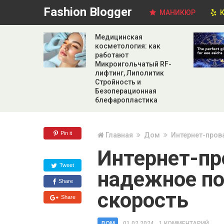
Fashion Blogger
МАНИКЮР
К
Медицинская
косметология: как
работают
Микроигольчатый RF-
лифтинг, Липолитик
Стройность и
Безоперационная
блефаропластика
Pin it
Главная
Дом
Интернет-пров
Интернет-пр
Tweet
надежное п
Share
скорость
Share
ДОМ
01.02.2024
1 КОММЕНТАРИЙ