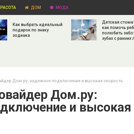
РАСОТА
ДОМ
МОДА
Детская стома
Как выбрать идеальный
как помочь ре
подарок по знаку
полюбить забо
зодиака
зубах с ранних 
айдер Дом.ру: надежное подключение и высокая скорость
овайдер Дом.ру:
одключение и высокая