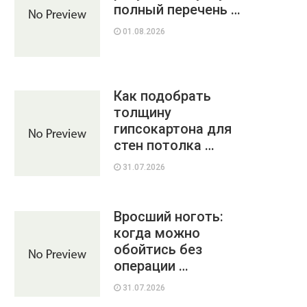
полный перечень …
01.08.2026
Как подобрать
толщину
гипсокартона для
стен потолка …
31.07.2026
Вросший ноготь:
когда можно
обойтись без
операции …
31.07.2026