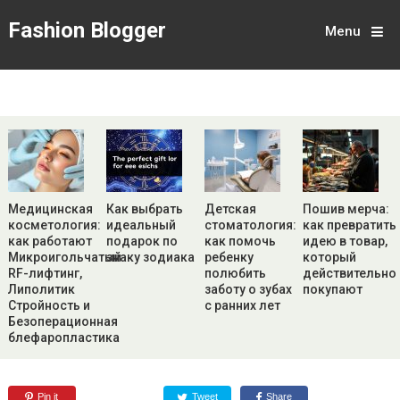
Fashion Blogger
Menu
Медицинская
Как выбрать
Детская
Пошив мерча:
косметология:
идеальный
стоматология:
как превратить
как работают
подарок по
как помочь
идею в товар,
Микроигольчатый
знаку зодиака
ребенку
который
RF-лифтинг,
полюбить
действительно
Липолитик
заботу о зубах
покупают
Стройность и
с ранних лет
Безоперационная
блефаропластика
Pin it
Tweet
Share