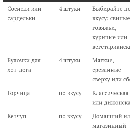
Сосиски или
4 штуки
Выбирайте по
сардельки
вкусу: свиные,
говяжьи,
куриные или
вегетариански
Булочки для
4 штуки
Мягкие,
хот-дога
срезанные
сверху или сбо
Горчица
по вкусу
Классическая
или дижонска
Кетчуп
по вкусу
Домашний ил
магазинный