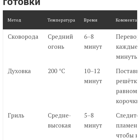
готовки
Метод
Температура
Время
Комментар
Сковорода
Средний
6–8
Перевор
огонь
минут
каждые 
минуты
Духовка
200 °C
10–12
Поставь
минут
решётку
равном
корочки
Гриль
Средне-
5–8
Следите
высокая
минут
пламене
чтобы н