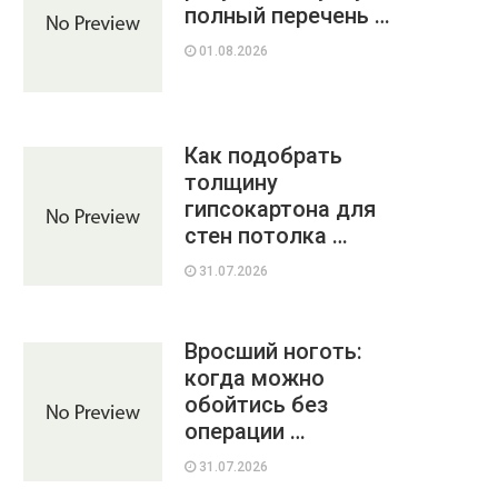
полный перечень …
01.08.2026
Как подобрать
толщину
гипсокартона для
стен потолка …
31.07.2026
Вросший ноготь:
когда можно
обойтись без
операции …
31.07.2026