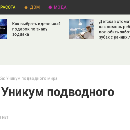
РАСОТА
ДОМ
МОДА
Детская стома
Как выбрать идеальный
как помочь ре
подарок по знаку
полюбить забо
зодиака
зубах с ранних 
ба: Уникум подводного мира!
 Уникум подводного
 НЕТ