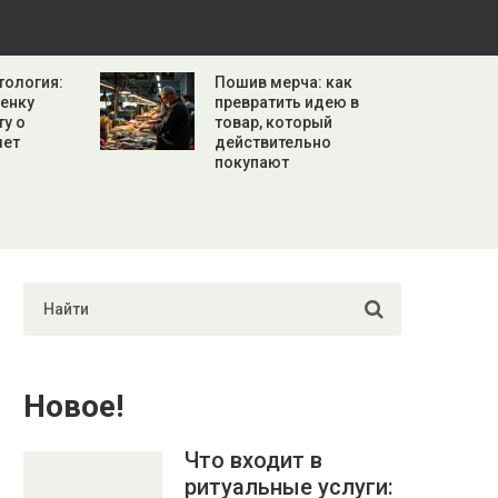
тология:
Пошив мерча: как
бенку
превратить идею в
ту о
товар, который
лет
действительно
покупают
Новое!
Что входит в
ритуальные услуги: