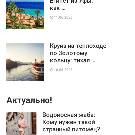
Египет из Уфы:
как …
11.06.2026
Круиз на теплоходе
по Золотому
кольцу: тихая …
10.06.2026
Актуально!
Водоносная жаба:
Кому нужен такой
странный питомец?