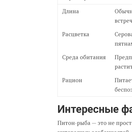
Длина
Обычно
встре
Расцветка
Серов
пятна
Среда обитания
Предп
расти
Рацион
Питае
беспо
Интересные фа
Питон-рыба — это не прост