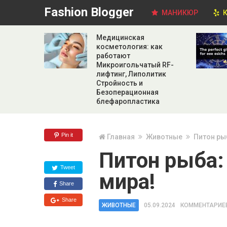
Fashion Blogger
МАНИКЮР
К
Медицинская
косметология: как
работают
Микроигольчатый RF-
лифтинг, Липолитик
Стройность и
Безоперационная
блефаропластика
Pin it
Главная
Животные
Питон ры
Питон рыба:
Tweet
мира!
Share
Share
ЖИВОТНЫЕ
05.09.2024
КОММЕНТАРИЕВ