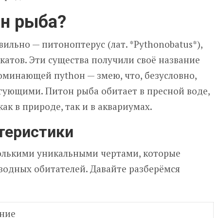
он рыба?
ильно — питоноптерус (лат. *Pythonobatus*),
катов. Эти существа получили своё название
оминающей пythон — змею, что, безусловно,
гующими. Питон рыба обитает в пресной воде,
ак в природе, так и в аквариумах.
теристики
олькими уникальными чертами, которые
водных обитателей. Давайте разберёмся
ние