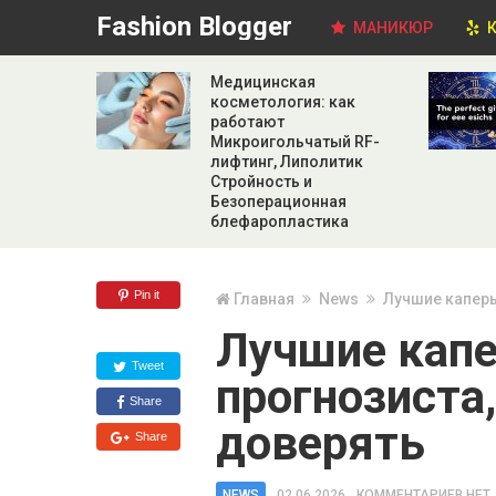
Fashion Blogger
МАНИКЮР
К
Медицинская
косметология: как
работают
Микроигольчатый RF-
лифтинг, Липолитик
Стройность и
Безоперационная
блефаропластика
Pin it
Главная
News
Лучшие каперы
Лучшие капе
Tweet
прогнозиста
Share
доверять
Share
NEWS
02.06.2026
КОММЕНТАРИЕВ НЕТ