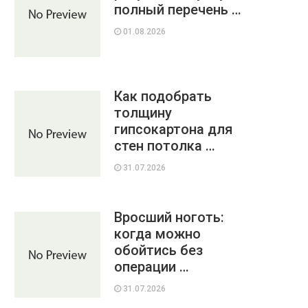
полный перечень …
01.08.2026
Как подобрать
толщину
гипсокартона для
стен потолка …
31.07.2026
Вросший ноготь:
когда можно
обойтись без
операции …
31.07.2026