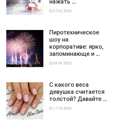
нажать …
07.02.2026
Пиротехническое
шоу на
корпоративе: ярко,
запоминающе и …
24.09.2025
С какого веса
девушка считается
толстой? Давайте …
17.10.2024