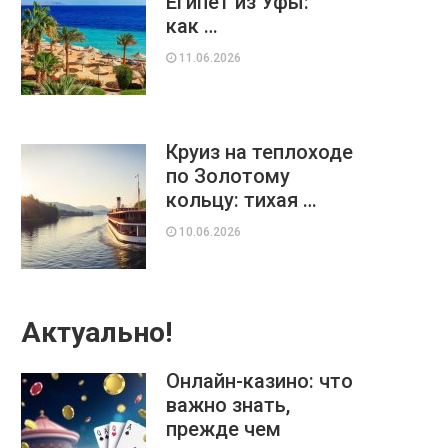
Египет из Уфы:
как …
11.06.2026
Круиз на теплоходе
по Золотому
кольцу: тихая …
10.06.2026
Актуально!
Онлайн-казино: что
важно знать,
прежде чем