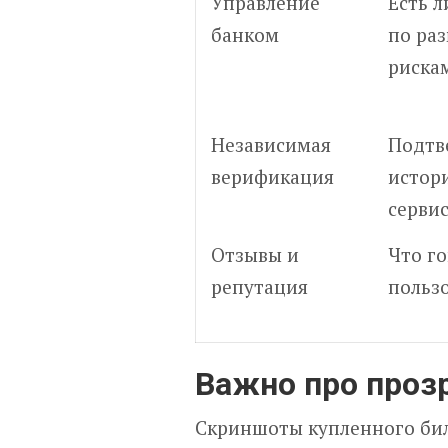
Управление
Есть 
банком
по раз
риска
Независимая
Подтв
верификация
истор
серви
Отзывы и
Что г
репутация
польз
Важно про проз
Скриншоты купленного бил