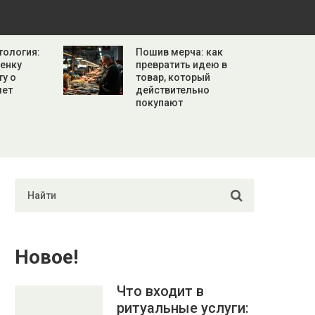
тология:
Пошив мерча: как
бенку
превратить идею в
ту о
товар, который
лет
действительно
покупают
Новое!
Что входит в
ритуальные услуги: