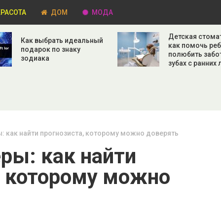
РАСОТА
ДОМ
МОДА
Детская стома
Как выбрать идеальный
как помочь ре
подарок по знаку
полюбить забо
зодиака
зубах с ранних 
: как найти прогнозиста, которому можно доверять
ры: как найти
, которому можно