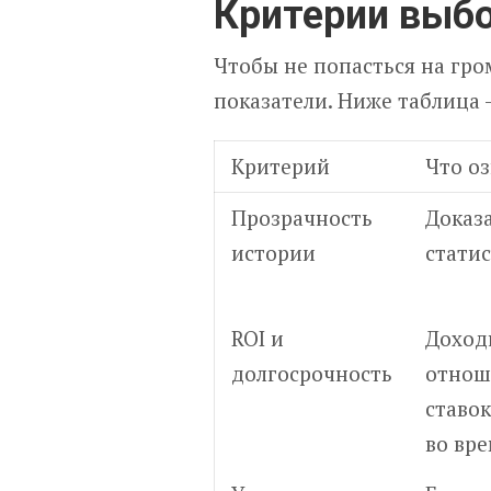
Критерии выбо
Чтобы не попасться на гро
показатели. Ниже таблица 
Критерий
Что о
Прозрачность
Доказ
истории
статис
ROI и
Доход
долгосрочность
отнош
ставок
во вр