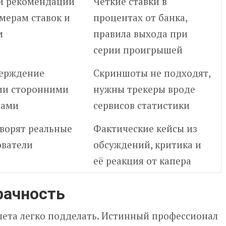
ли рекомендации
Чёткие ставки в
мерам ставок и
процентах от банка,
м
правила выхода при
серии проигрышей
ерждение
Скриншоты не подходят,
ии сторонними
нужны трекеры вроде
сами
сервисов статистики
оворят реальные
Фактические кейсы из
ователи
обсуждений, критика и
её реакция от капера
рачность
ета легко подделать. Истинный профессионал