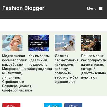
Fashion Blogger
Menu
Медицинская
Как выбрать
Детская
Пошив мерча:
косметология:
идеальный
стоматология:
как превратить
как работают
подарок по
как помочь
идею в товар,
Микроигольчатый
знаку зодиака
ребенку
который
RF-лифтинг,
полюбить
действительно
Липолитик
заботу о зубах
покупают
Стройность и
с ранних лет
Безоперационная
блефаропластика
Pin it
Tweet
Share