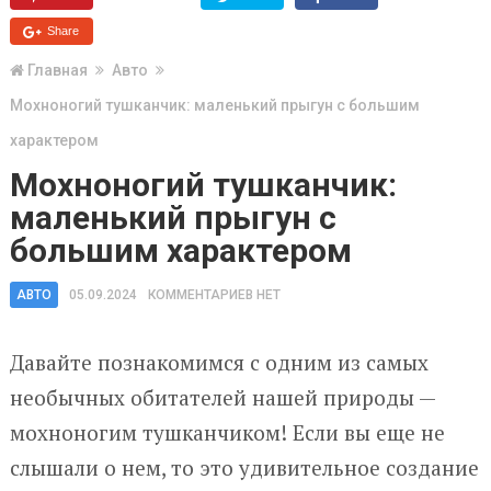
Share
Главная
Авто
Мохноногий тушканчик: маленький прыгун с большим
характером
Мохноногий тушканчик:
маленький прыгун с
большим характером
АВТО
05.09.2024
КОММЕНТАРИЕВ НЕТ
Давайте познакомимся с одним из самых
необычных обитателей нашей природы —
мохноногим тушканчиком! Если вы еще не
слышали о нем, то это удивительное создание