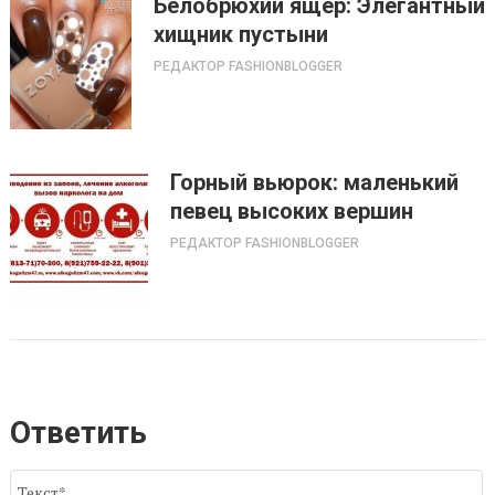
Белобрюхий ящер: Элегантный
хищник пустыни
РЕДАКТОР FASHIONBLOGGER
Горный вьюрок: маленький
певец высоких вершин
РЕДАКТОР FASHIONBLOGGER
Ответить