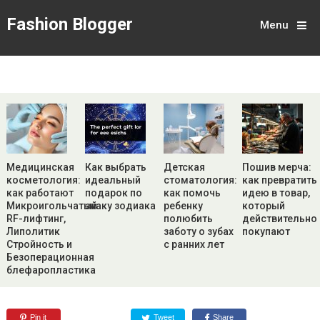
Fashion Blogger
Menu
Медицинская
Как выбрать
Детская
Пошив мерча:
косметология:
идеальный
стоматология:
как превратить
как работают
подарок по
как помочь
идею в товар,
Микроигольчатый
знаку зодиака
ребенку
который
RF-лифтинг,
полюбить
действительно
Липолитик
заботу о зубах
покупают
Стройность и
с ранних лет
Безоперационная
блефаропластика
Pin it
Tweet
Share