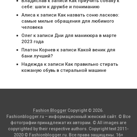
Владислав
к записи
Как приучить собаку к
себе: шаги к дружбе и пониманию
Алиса
к записи
Как назвать соню ласково:
самые милые обращения для любимого
человека
Олег
к записи
Дни для маникюра в марте
2023 года
Платон Корнев
к записи
Какой веник для
бани лучший?
Надежда
к записи
Как правильно стирать
кожаную обувь в стиральной машине
Fashion Blogger
Copyright © 2026.
Fashionblogger.ru – информационный женский сайт. © Все
фотографии принадлежат их авторам. © All images are
copyrighted by their respective authors. Copyright text 2011-
2020 © Fashionblogger.ru. Все права защищены. 16+