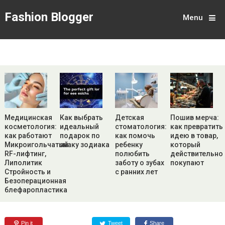
Fashion Blogger
Menu
Медицинская
Как выбрать
Детская
Пошив мерча:
косметология:
идеальный
стоматология:
как превратить
как работают
подарок по
как помочь
идею в товар,
Микроигольчатый
знаку зодиака
ребенку
который
RF-лифтинг,
полюбить
действительно
Липолитик
заботу о зубах
покупают
Стройность и
с ранних лет
Безоперационная
блефаропластика
Pin it
Tweet
Share