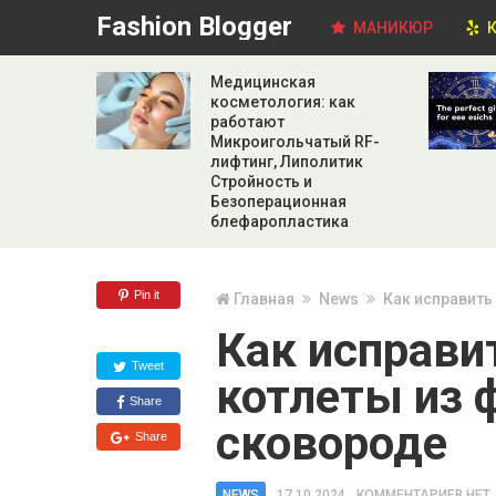
Fashion Blogger
МАНИКЮР
К
Медицинская
косметология: как
работают
Микроигольчатый RF-
лифтинг, Липолитик
Стройность и
Безоперационная
блефаропластика
Pin it
Главная
News
Как исправить
Как исправи
Tweet
котлеты из 
Share
сковороде
Share
NEWS
17.10.2024
КОММЕНТАРИЕВ НЕТ