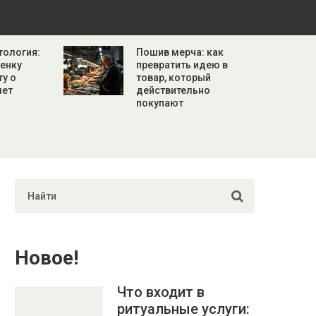
тология:
Пошив мерча: как
бенку
превратить идею в
ту о
товар, который
лет
действительно
покупают
Новое!
Что входит в
ритуальные услуги: