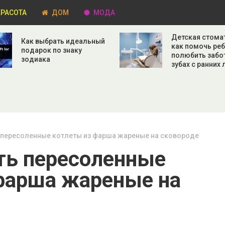
РАСОТА
ДОМ
МОДА
Детская стома
Как выбрать идеальный
как помочь ре
подарок по знаку
полюбить забо
зодиака
зубах с ранних 
 пересоленные котлеты из фарша жареные на сковороде
ть пересоленные
фарша жареные на