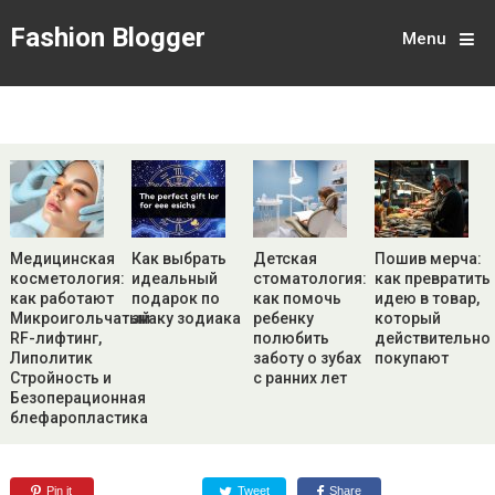
Fashion Blogger
Menu
Медицинская
Как выбрать
Детская
Пошив мерча:
косметология:
идеальный
стоматология:
как превратить
как работают
подарок по
как помочь
идею в товар,
Микроигольчатый
знаку зодиака
ребенку
который
RF-лифтинг,
полюбить
действительно
Липолитик
заботу о зубах
покупают
Стройность и
с ранних лет
Безоперационная
блефаропластика
Pin it
Tweet
Share