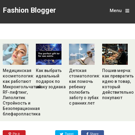
Fashion Blogger
Menu
Медицинская
Как выбрать
Детская
Пошив мерча:
косметология:
идеальный
стоматология:
как превратить
как работают
подарок по
как помочь
идею в товар,
Микроигольчатый
знаку зодиака
ребенку
который
RF-лифтинг,
полюбить
действительно
Липолитик
заботу о зубах
покупают
Стройность и
с ранних лет
Безоперационная
блефаропластика
Pin it
Tweet
Share