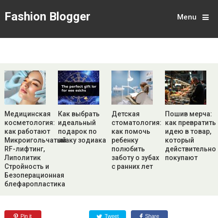
Fashion Blogger
Menu
Медицинская
Как выбрать
Детская
Пошив мерча:
косметология:
идеальный
стоматология:
как превратить
как работают
подарок по
как помочь
идею в товар,
Микроигольчатый
знаку зодиака
ребенку
который
RF-лифтинг,
полюбить
действительно
Липолитик
заботу о зубах
покупают
Стройность и
с ранних лет
Безоперационная
блефаропластика
Pin it
Tweet
Share