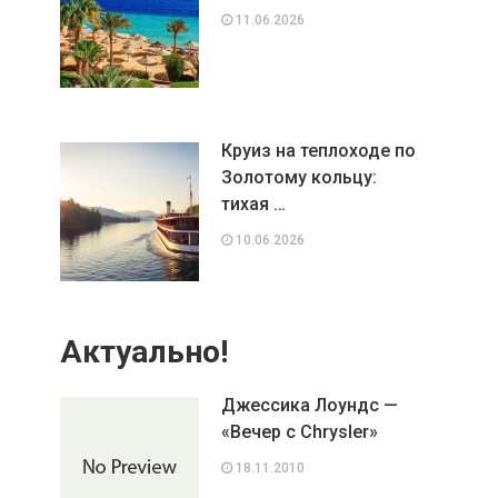
11.06.2026
Круиз на теплоходе по
Золотому кольцу:
тихая …
10.06.2026
Актуально!
Джессика Лоундс —
«Вечер с Chrysler»
18.11.2010