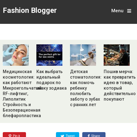
Fashion Blogger
Menu
Медицинская
Как выбрать
Детская
Пошив мерча:
косметология:
идеальный
стоматология:
как превратить
как работают
подарок по
как помочь
идею в товар,
Микроигольчатый
знаку зодиака
ребенку
который
RF-лифтинг,
полюбить
действительно
Липолитик
заботу о зубах
покупают
Стройность и
с ранних лет
Безоперационная
блефаропластика
Pin it
Tweet
Share