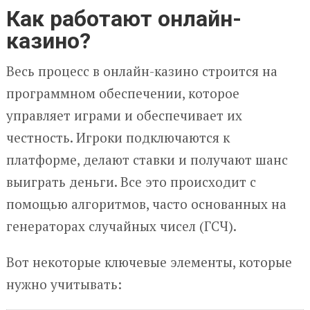
Как работают онлайн-
казино?
Весь процесс в онлайн-казино строится на
программном обеспечении, которое
управляет играми и обеспечивает их
честность. Игроки подключаются к
платформе, делают ставки и получают шанс
выиграть деньги. Все это происходит с
помощью алгоритмов, часто основанных на
генераторах случайных чисел (ГСЧ).
Вот некоторые ключевые элементы, которые
нужно учитывать: