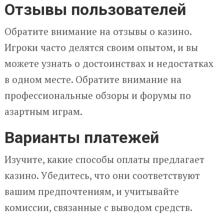
Отзывы пользователей
Обратите внимание на отзывы о казино.
Игроки часто делятся своим опытом, и вы
можете узнать о достоинствах и недостатках
в одном месте. Обратите внимание на
профессиональные обзоры и форумы по
азартным играм.
Варианты платежей
Изучите, какие способы оплаты предлагает
казино. Убедитесь, что они соответствуют
вашим предпочтениям, и учитывайте
комиссии, связанные с выводом средств.