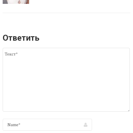
Ответить