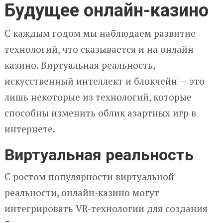
Будущее онлайн-казино
С каждым годом мы наблюдаем развитие
технологий, что сказывается и на онлайн-
казино. Виртуальная реальность,
искусственный интеллект и блокчейн — это
лишь некоторые из технологий, которые
способны изменить облик азартных игр в
интернете.
Виртуальная реальность
С ростом популярности виртуальной
реальности, онлайн-казино могут
интегрировать VR-технологии для создания