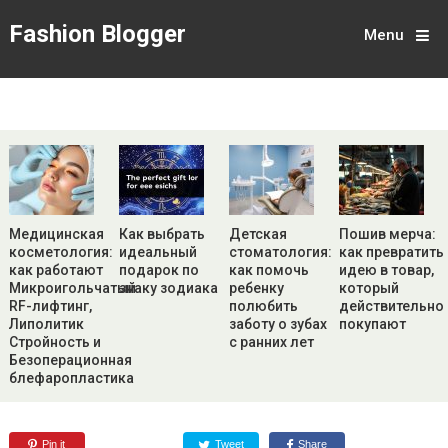
Fashion Blogger
Menu
Медицинская
Как выбрать
Детская
Пошив мерча:
косметология:
идеальный
стоматология:
как превратить
как работают
подарок по
как помочь
идею в товар,
Микроигольчатый
знаку зодиака
ребенку
который
RF-лифтинг,
полюбить
действительно
Липолитик
заботу о зубах
покупают
Стройность и
с ранних лет
Безоперационная
блефаропластика
Pin it
Tweet
Share