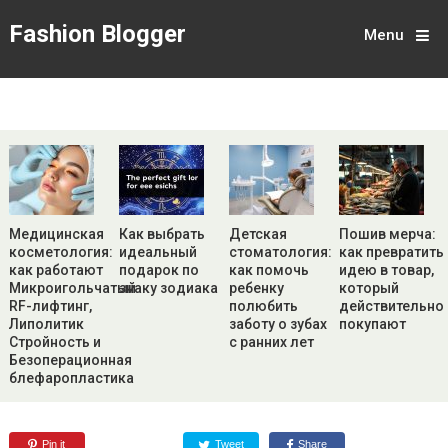
Fashion Blogger
Menu
Медицинская
Как выбрать
Детская
Пошив мерча:
косметология:
идеальный
стоматология:
как превратить
как работают
подарок по
как помочь
идею в товар,
Микроигольчатый
знаку зодиака
ребенку
который
RF-лифтинг,
полюбить
действительно
Липолитик
заботу о зубах
покупают
Стройность и
с ранних лет
Безоперационная
блефаропластика
Pin it
Tweet
Share