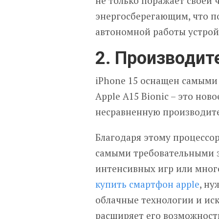
не только поражает своей ч
энергосберегающим, что п
автономной работы устрой
2. Производит
iPhone 15 оснащен самыми
Apple A15 Bionic – это но
несравненную производите
Благодаря этому процессору
самыми требовательными з
интенсивных игр или мног
купить смартфон apple
, ну
облачные технологии и иск
расширяет его возможност