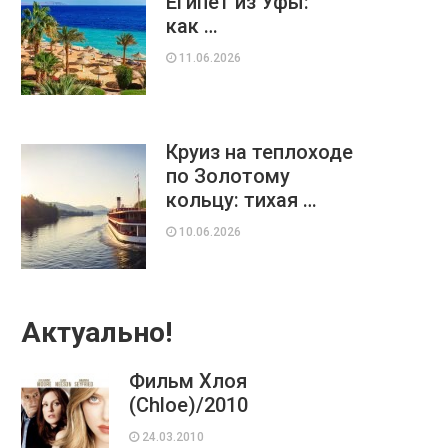
Египет из Уфы:
как …
11.06.2026
Круиз на теплоходе
по Золотому
кольцу: тихая …
10.06.2026
Актуально!
Фильм Хлоя
(Chloe)/2010
24.03.2010