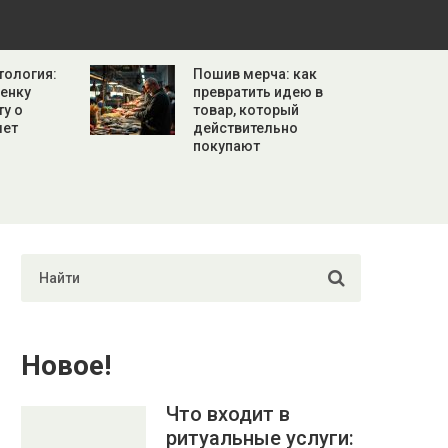
тология:
Пошив мерча: как
бенку
превратить идею в
ту о
товар, который
лет
действительно
покупают
Новое!
Что входит в
ритуальные услуги: