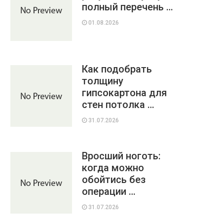
полный перечень …
01.08.2026
Как подобрать
толщину
гипсокартона для
стен потолка …
31.07.2026
Вросший ноготь:
когда можно
обойтись без
операции …
31.07.2026