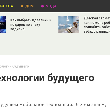
РАСОТА
ДОМ
МОДА
Детская стома
Как выбрать идеальный
как помочь ре
подарок по знаку
полюбить забо
зодиака
зубах с ранних 
нологии будущего
Технологии будущего
будущем мобильной технологии. Все мы знаем,