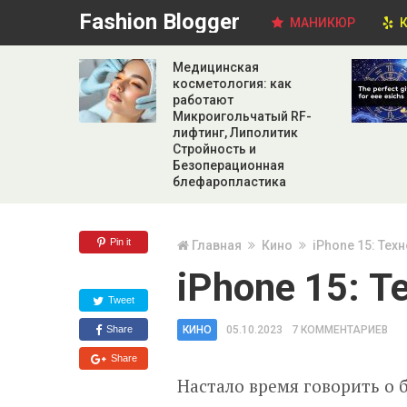
Fashion Blogger
МАНИКЮР
К
Медицинская
косметология: как
работают
Микроигольчатый RF-
лифтинг, Липолитик
Стройность и
Безоперационная
блефаропластика
Pin it
Главная
Кино
iPhone 15: Тех
iPhone 15: 
Tweet
Share
КИНО
05.10.2023
7 КОММЕНТАРИЕВ
Share
Настало время говорить о 