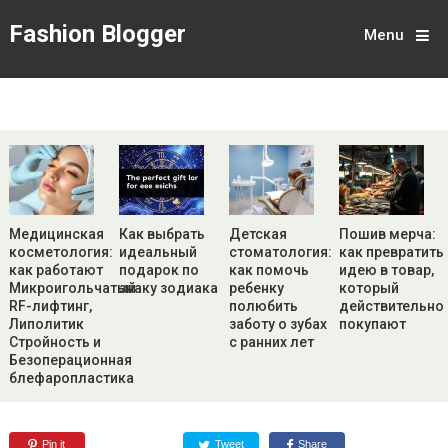
Fashion Blogger
Menu
Медицинская
Как выбрать
Детская
Пошив мерча:
косметология:
идеальный
стоматология:
как превратить
как работают
подарок по
как помочь
идею в товар,
Микроигольчатый
знаку зодиака
ребенку
который
RF-лифтинг,
полюбить
действительно
Липолитик
заботу о зубах
покупают
Стройность и
с ранних лет
Безоперационная
блефаропластика
Pin it
Tweet
Share