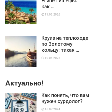
Египет из Уфы:
как …
11.06.2026
Круиз на теплоходе
по Золотому
кольцу: тихая …
10.06.2026
Актуально!
Как понять, что вам
нужен сурдолог?
16.07.2024