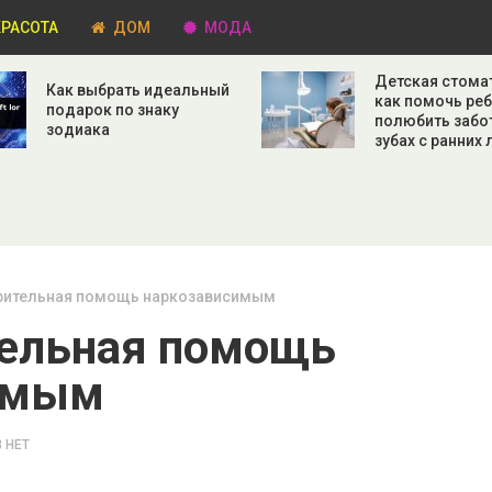
РАСОТА
ДОМ
МОДА
Детская стома
Как выбрать идеальный
как помочь ре
подарок по знаку
полюбить забо
зодиака
зубах с ранних 
рительная помощь наркозависимым
тельная помощь
имым
 НЕТ