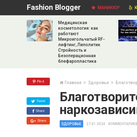
Fashion Blogger
МАНИКЮР
К
Медицинская
косметология: как
работают
Микроигольчатый RF-
лифтинг, Липолитик
Стройность и
Безоперационная
блефаропластика
Pin it
Главная
Здоровье
Благотво
Благотвори
Tweet
наркозавис
Share
Share
ЗДОРОВЬЕ
27.01.2024
КОММЕНТАРИЕВ