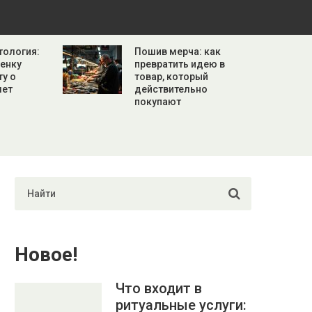
тология:
Пошив мерча: как
бенку
превратить идею в
ту о
товар, который
лет
действительно
покупают
Новое!
Что входит в
ритуальные услуги: