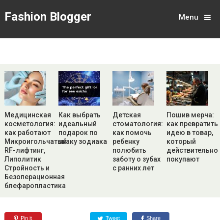
Fashion Blogger
Menu
Медицинская
Как выбрать
Детская
Пошив мерча:
косметология:
идеальный
стоматология:
как превратить
как работают
подарок по
как помочь
идею в товар,
Микроигольчатый
знаку зодиака
ребенку
который
RF-лифтинг,
полюбить
действительно
Липолитик
заботу о зубах
покупают
Стройность и
с ранних лет
Безоперационная
блефаропластика
Pin it
Tweet
Share