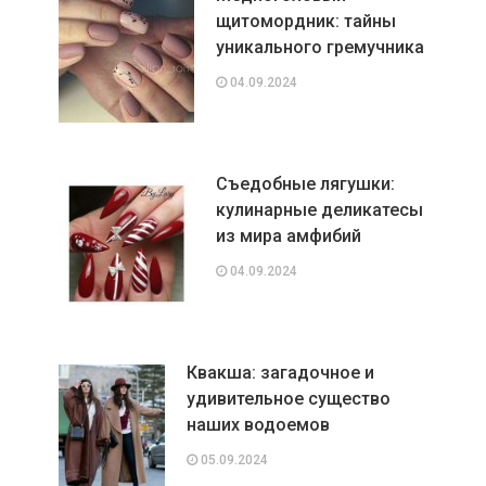
щитомордник: тайны
уникального гремучника
04.09.2024
Съедобные лягушки:
кулинарные деликатесы
из мира амфибий
04.09.2024
Квакша: загадочное и
удивительное существо
наших водоемов
05.09.2024