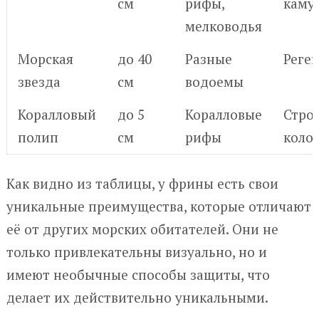
см
рифы,
каму
мелководья
Морская
до 40
Разные
Реге
звезда
см
водоемы
Коралловый
до 5
Коралловые
Стро
полип
см
рифы
коло
Как видно из таблицы, у фрины есть свои
уникальные преимущества, которые отличают
её от других морских обитателей. Они не
только привлекательны визуально, но и
имеют необычные способы защиты, что
делает их действительно уникальными.