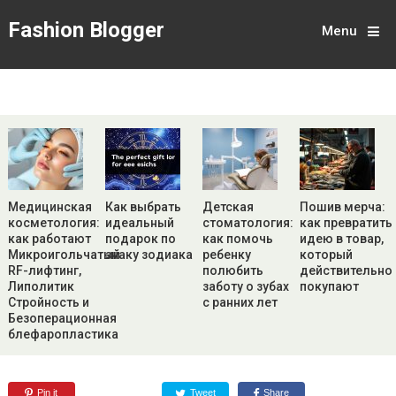
Fashion Blogger
Menu
Медицинская
Как выбрать
Детская
Пошив мерча:
косметология:
идеальный
стоматология:
как превратить
как работают
подарок по
как помочь
идею в товар,
Микроигольчатый
знаку зодиака
ребенку
который
RF-лифтинг,
полюбить
действительно
Липолитик
заботу о зубах
покупают
Стройность и
с ранних лет
Безоперационная
блефаропластика
Pin it
Tweet
Share