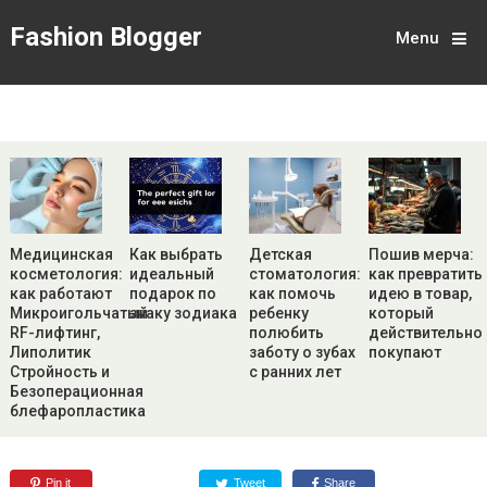
Fashion Blogger
Menu
Медицинская
Как выбрать
Детская
Пошив мерча:
косметология:
идеальный
стоматология:
как превратить
как работают
подарок по
как помочь
идею в товар,
Микроигольчатый
знаку зодиака
ребенку
который
RF-лифтинг,
полюбить
действительно
Липолитик
заботу о зубах
покупают
Стройность и
с ранних лет
Безоперационная
блефаропластика
Pin it
Tweet
Share