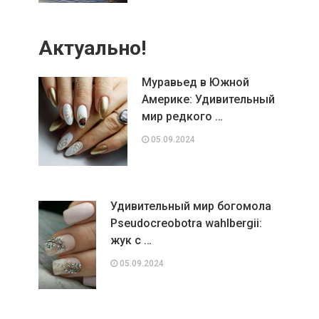
Актуально!
Муравьед в Южной
Америке: Удивительный
мир редкого …
05.09.2024
Удивительный мир богомола
Pseudocreobotra wahlbergii:
жук с …
05.09.2024