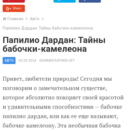
Share
Главная
Авто
Папилио Дардан: Тайны бабочки-камелеона
Папилио Дардан: Тайны
бабочки-камелеона
АВТО
05.09.2024
КОММЕНТАРИЕВ НЕТ
Привет, любители природы! Сегодня мы
поговорим о замечательном существе,
которое абсолютно покоряет своей красотой
и удивительными способностями — бабочке
папилио дардан, или как ее еще называют,
бабочке-камелеону. Эта необычная бабочка