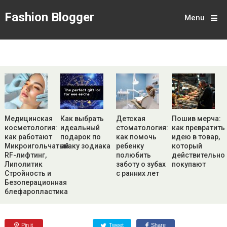
Fashion Blogger
Menu
Медицинская
Как выбрать
Детская
Пошив мерча:
косметология:
идеальный
стоматология:
как превратить
как работают
подарок по
как помочь
идею в товар,
Микроигольчатый
знаку зодиака
ребенку
который
RF-лифтинг,
полюбить
действительно
Липолитик
заботу о зубах
покупают
Стройность и
с ранних лет
Безоперационная
блефаропластика
Pin it
Tweet
Share