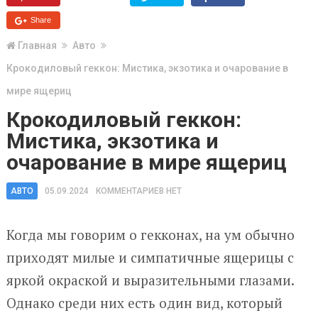
Share
Главная
Авто
Крокодиловый геккон: Мистика, экзотика и очарование в
мире ящериц
Крокодиловый геккон:
Мистика, экзотика и
очарование в мире ящериц
АВТО
05.09.2024
КОММЕНТАРИЕВ НЕТ
Когда мы говорим о гекконах, на ум обычно
приходят милые и симпатичные ящерицы с
яркой окраской и выразительными глазами.
Однако среди них есть один вид, который