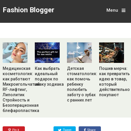
Fashion Blogger
Menu
Медицинская
Как выбрать
Детская
Пошив мерча:
косметология:
идеальный
стоматология:
как превратить
как работают
подарок по
как помочь
идею в товар,
Микроигольчатый
знаку зодиака
ребенку
который
RF-лифтинг,
полюбить
действительно
Липолитик
заботу о зубах
покупают
Стройность и
с ранних лет
Безоперационная
блефаропластика
Pin it
Tweet
Share