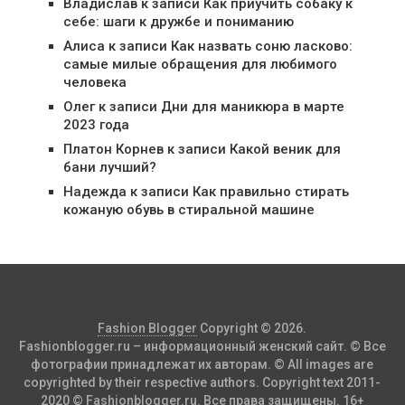
Владислав
к записи
Как приучить собаку к
себе: шаги к дружбе и пониманию
Алиса
к записи
Как назвать соню ласково:
самые милые обращения для любимого
человека
Олег
к записи
Дни для маникюра в марте
2023 года
Платон Корнев
к записи
Какой веник для
бани лучший?
Надежда
к записи
Как правильно стирать
кожаную обувь в стиральной машине
Fashion Blogger
Copyright © 2026.
Fashionblogger.ru – информационный женский сайт. © Все
фотографии принадлежат их авторам. © All images are
copyrighted by their respective authors. Copyright text 2011-
2020 © Fashionblogger.ru. Все права защищены. 16+