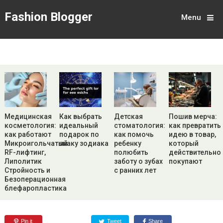
Fashion Blogger
Menu
Медицинская
Как выбрать
Детская
Пошив мерча:
косметология:
идеальный
стоматология:
как превратить
как работают
подарок по
как помочь
идею в товар,
Микроигольчатый
знаку зодиака
ребенку
который
RF-лифтинг,
полюбить
действительно
Липолитик
заботу о зубах
покупают
Стройность и
с ранних лет
Безоперационная
блефаропластика
Pin it
Tweet
Share