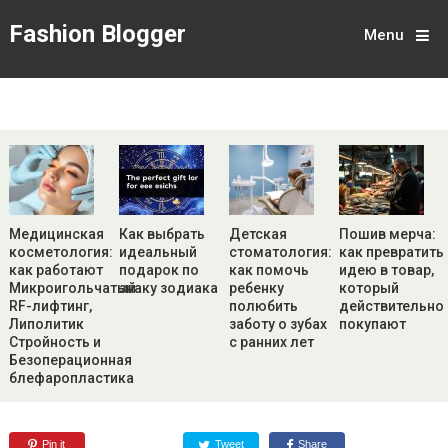
Fashion Blogger
Menu
Медицинская
Как выбрать
Детская
Пошив мерча:
косметология:
идеальный
стоматология:
как превратить
как работают
подарок по
как помочь
идею в товар,
Микроигольчатый
знаку зодиака
ребенку
который
RF-лифтинг,
полюбить
действительно
Липолитик
заботу о зубах
покупают
Стройность и
с ранних лет
Безоперационная
блефаропластика
Pin it
Tweet
Share