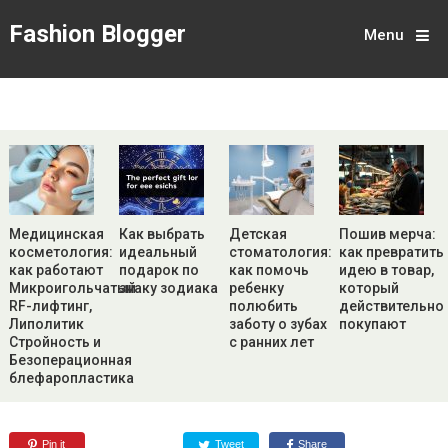
Fashion Blogger
Menu
Медицинская
Как выбрать
Детская
Пошив мерча:
косметология:
идеальный
стоматология:
как превратить
как работают
подарок по
как помочь
идею в товар,
Микроигольчатый
знаку зодиака
ребенку
который
RF-лифтинг,
полюбить
действительно
Липолитик
заботу о зубах
покупают
Стройность и
с ранних лет
Безоперационная
блефаропластика
Pin it
Tweet
Share