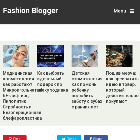
Fashion Blogger
Menu
Медицинская
Как выбрать
Детская
Пошив мерча:
косметология:
идеальный
стоматология:
как превратить
как работают
подарок по
как помочь
идею в товар,
Микроигольчатый
знаку зодиака
ребенку
который
RF-лифтинг,
полюбить
действительно
Липолитик
заботу о зубах
покупают
Стройность и
с ранних лет
Безоперационная
блефаропластика
Pin it
Tweet
Share