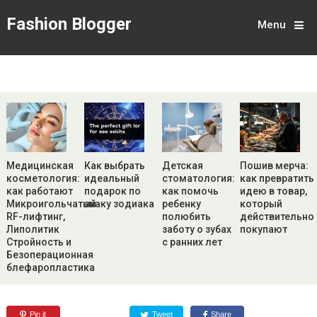
Fashion Blogger
Menu
Медицинская
Как выбрать
Детская
Пошив мерча:
косметология:
идеальный
стоматология:
как превратить
как работают
подарок по
как помочь
идею в товар,
Микроигольчатый
знаку зодиака
ребенку
который
RF-лифтинг,
полюбить
действительно
Липолитик
заботу о зубах
покупают
Стройность и
с ранних лет
Безоперационная
блефаропластика
Pin it
Tweet
Share