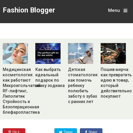
Fashion Blogger
Menu
Медицинская
Как выбрать
Детская
Пошив мерча:
косметология:
идеальный
стоматология:
как превратить
как работают
подарок по
как помочь
идею в товар,
Микроигольчатый
знаку зодиака
ребенку
который
RF-лифтинг,
полюбить
действительно
Липолитик
заботу о зубах
покупают
Стройность и
с ранних лет
Безоперационная
блефаропластика
Pin it
Tweet
Share