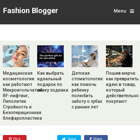
Fashion Blogger
Menu
Медицинская
Как выбрать
Детская
Пошив мерча:
косметология:
идеальный
стоматология:
как превратить
как работают
подарок по
как помочь
идею в товар,
Микроигольчатый
знаку зодиака
ребенку
который
RF-лифтинг,
полюбить
действительно
Липолитик
заботу о зубах
покупают
Стройность и
с ранних лет
Безоперационная
блефаропластика
Pin it
Tweet
Share