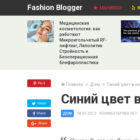
Fashion Blogger
МАНИКЮР
К
Медицинская
косметология: как
работают
Микроигольчатый RF-
лифтинг, Липолитик
Стройность и
Безоперационная
блефаропластика
Pin it
Главная
Дом
Синий цвет в и
Синий цвет 
Tweet
Share
ДОМ
08.05.2012
КОММЕНТАРИЕВ НЕТ
Share