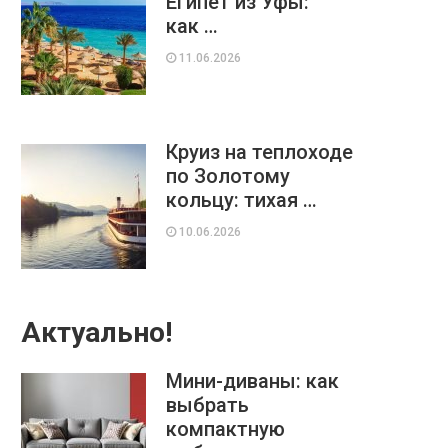
Египет из Уфы:
как …
11.06.2026
Круиз на теплоходе
по Золотому
кольцу: тихая …
10.06.2026
Актуально!
Мини-диваны: как
выбрать
компактную