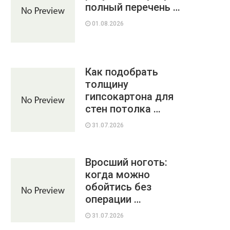
полный перечень …
01.08.2026
Как подобрать
толщину
гипсокартона для
стен потолка …
31.07.2026
Вросший ноготь:
когда можно
обойтись без
операции …
31.07.2026