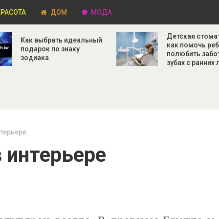
РАСОТА
ДОМ
МОДА
Детская стома
Как выбрать идеальный
как помочь ре
подарок по знаку
полюбить забо
зодиака
зубах с ранних 
нтерьере
в интерьере