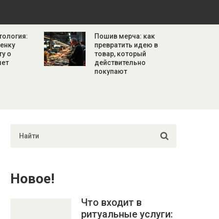
тология:
Пошив мерча: как
бенку
превратить идею в
ту о
товар, который
лет
действительно
покупают
Новое!
Что входит в
ритуальные услуги: