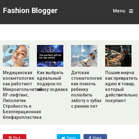
Fashion Blogger
Menu
Медицинская
Как выбрать
Детская
Пошив мерча:
косметология:
идеальный
стоматология:
как превратить
как работают
подарок по
как помочь
идею в товар,
Микроигольчатый
знаку зодиака
ребенку
который
RF-лифтинг,
полюбить
действительно
Липолитик
заботу о зубах
покупают
Стройность и
с ранних лет
Безоперационная
блефаропластика
Pin it
Tweet
Share