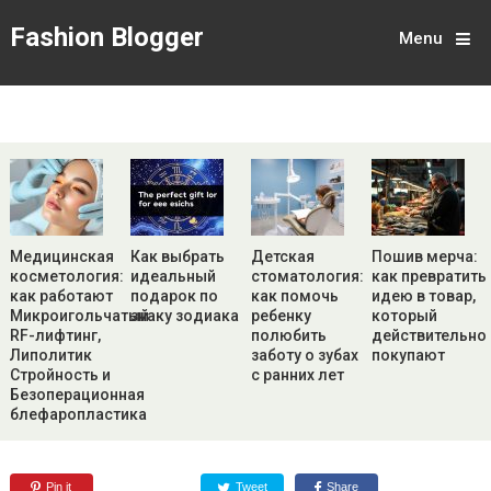
Fashion Blogger
Menu
Медицинская
Как выбрать
Детская
Пошив мерча:
косметология:
идеальный
стоматология:
как превратить
как работают
подарок по
как помочь
идею в товар,
Микроигольчатый
знаку зодиака
ребенку
который
RF-лифтинг,
полюбить
действительно
Липолитик
заботу о зубах
покупают
Стройность и
с ранних лет
Безоперационная
блефаропластика
Pin it
Tweet
Share