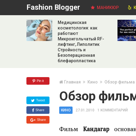
Fashion Blogger
МАНИКЮР
К
Медицинская
косметология: как
работают
Микроигольчатый RF-
лифтинг, Липолитик
Стройность и
Безоперационная
блефаропластика
Pin it
Главная
Кино
Обзор фильма 
Обзор фильм
Tweet
Share
КИНО
27.01.2010
1 КОММЕНТАРИЙ
Share
Фильм
Кандагар
основан