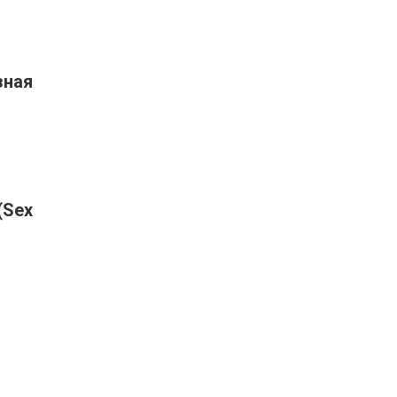
зная
(Sex