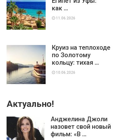
Египет из Уфы:
как …
11.06.2026
Круиз на теплоходе
по Золотому
кольцу: тихая …
10.06.2026
Актуально!
Анджелина Джоли
назовет свой новый
фильм: «В …