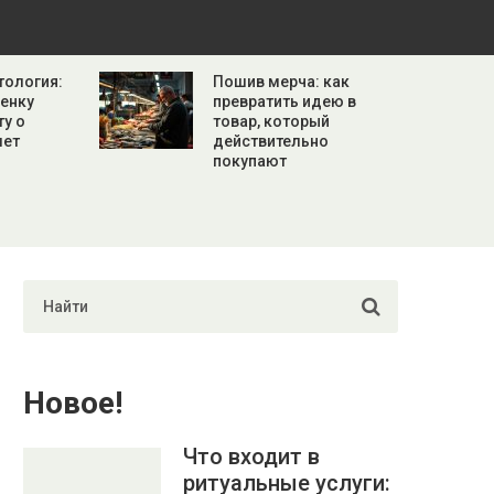
тология:
Пошив мерча: как
бенку
превратить идею в
ту о
товар, который
лет
действительно
покупают
Новое!
Что входит в
ритуальные услуги: