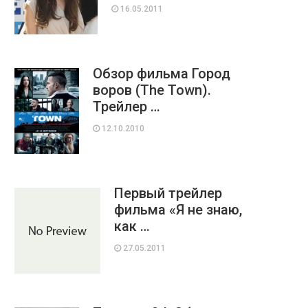
16.05.2011
Обзор фильма Город
воров (The Town).
Трейлер …
12.10.2010
Первый трейлер
фильма «Я не знаю,
как …
27.05.2011