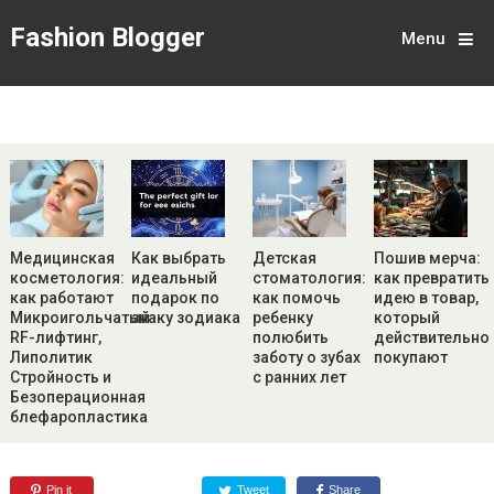
Fashion Blogger
Menu
Медицинская
Как выбрать
Детская
Пошив мерча:
косметология:
идеальный
стоматология:
как превратить
как работают
подарок по
как помочь
идею в товар,
Микроигольчатый
знаку зодиака
ребенку
который
RF-лифтинг,
полюбить
действительно
Липолитик
заботу о зубах
покупают
Стройность и
с ранних лет
Безоперационная
блефаропластика
Pin it
Tweet
Share