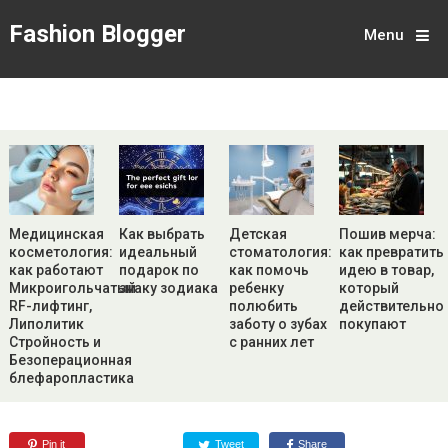
Fashion Blogger
Menu
Медицинская
Как выбрать
Детская
Пошив мерча:
косметология:
идеальный
стоматология:
как превратить
как работают
подарок по
как помочь
идею в товар,
Микроигольчатый
знаку зодиака
ребенку
который
RF-лифтинг,
полюбить
действительно
Липолитик
заботу о зубах
покупают
Стройность и
с ранних лет
Безоперационная
блефаропластика
Pin it
Tweet
Share