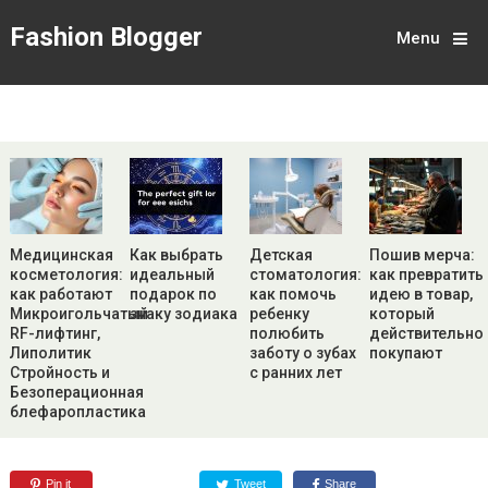
Fashion Blogger
Menu
Медицинская
Как выбрать
Детская
Пошив мерча:
косметология:
идеальный
стоматология:
как превратить
как работают
подарок по
как помочь
идею в товар,
Микроигольчатый
знаку зодиака
ребенку
который
RF-лифтинг,
полюбить
действительно
Липолитик
заботу о зубах
покупают
Стройность и
с ранних лет
Безоперационная
блефаропластика
Pin it
Tweet
Share